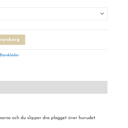
i varukorg
Barnkläder
arna och du slipper dra plagget över huvudet.