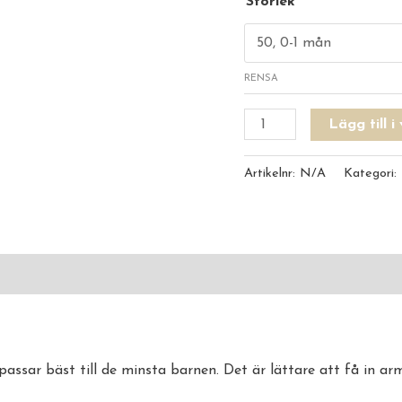
Storlek
RENSA
Lägg till 
Artikelnr:
N/A
Kategori:
oner (0)
sar bäst till de minsta barnen. Det är lättare att få in arm