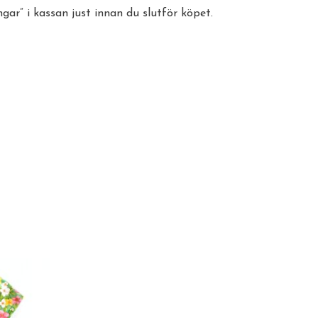
ar” i kassan just innan du slutför köpet.
kten