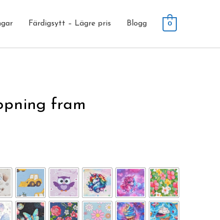
ngar
Färdigsytt – Lägre pris
Blogg
0
ppning fram