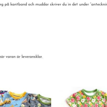
rg på kantband och muddar skriver du in det under “anteckning
när varan är leveransklar.
Prisintervall:
Prisintervall:
Den
Den
220kr
290kr
här
här
till
till
280kr
350kr
produkten
produ