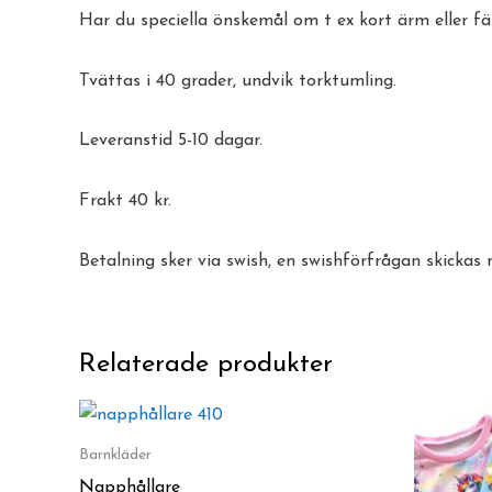
Har du speciella önskemål om t ex kort ärm eller fä
Tvättas i 40 grader, undvik torktumling.
Leveranstid 5-10 dagar.
Frakt 40 kr.
Betalning sker via swish, en swishförfrågan skickas 
Relaterade produkter
Den
här
Barnkläder
produkten
Napphållare