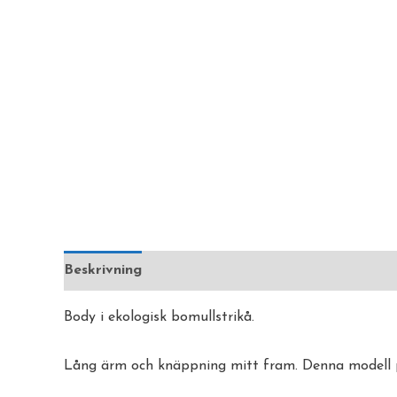
Beskrivning
Ytterligare information
Recensi
Body i ekologisk bomullstrikå.
Lång ärm och knäppning mitt fram. Denna modell pas