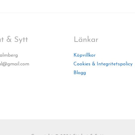
at & Sytt
Länkar
Palmberg
Köpvillkor
al@gmail.com
Cookies & Integritetspolicy
Blogg