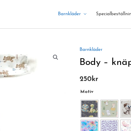
Barnkläder
Specialbeställni
Barnkläder
Body
-
Body – knä
knäppning
fram
250
kr
mängd
Motiv